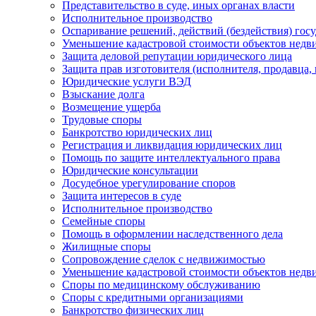
Представительство в суде, иных органах власти
Исполнительное производство
Оспаривание решений, действий (бездействия) гос
Уменьшение кадастровой стоимости объектов нед
Защита деловой репутации юридического лица
Защита прав изготовителя (исполнителя, продавца,
Юридические услуги ВЭД
Взыскание долга
Возмещение ущерба
Трудовые споры
Банкротство юридических лиц
Регистрация и ликвидация юридических лиц
Помощь по защите интеллектуального права
Юридические консультации
Досудебное урегулирование споров
Защита интересов в суде
Исполнительное производство
Семейные споры
Помощь в оформлении наследственного дела
Жилищные споры
Сопровождение сделок с недвижимостью
Уменьшение кадастровой стоимости объектов нед
Споры по медицинскому обслуживанию
Споры с кредитными организациями
Банкротство физических лиц