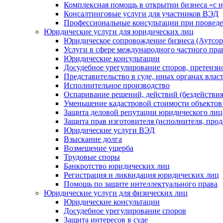
Комплексная помощь в открытии бизнеса «с н
Консалтинговые услуги для участников ВЭД
Профессиональные консультации при провед
Юридические услуги для юридических лиц
Юридическое сопровождение бизнеса (Аутсор
Услуги в сфере международного частного пра
Юридические консультации
Досудебное урегулирование споров, претенз
Представительство в суде, иных органах влас
Исполнительное производство
Оспаривание решений, действий (бездействия
Уменьшение кадастровой стоимости объекто
Защита деловой репутации юридического лиц
Защита прав изготовителя (исполнителя, прод
Юридические услуги ВЭД
Взыскание долга
Возмещение ущерба
Трудовые споры
Банкротство юридических лиц
Регистрация и ликвидация юридических лиц
Помощь по защите интеллектуального права
Юридические услуги для физических лиц
Юридические консультации
Досудебное урегулирование споров
Защита интересов в суде