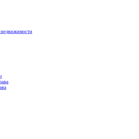
в недвижимости
и
рава
ава