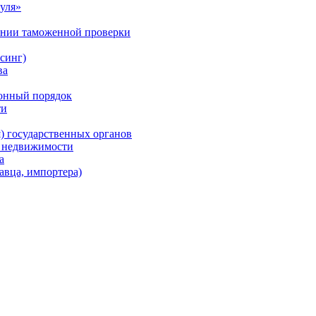
уля»
ении таможенной проверки
синг)
ва
ионный порядок
ти
) государственных органов
в недвижимости
а
авца, импортера)