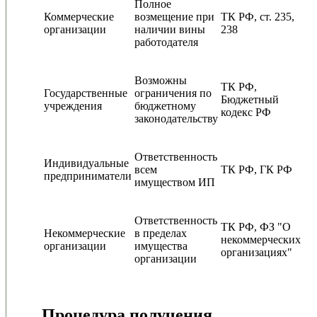
Полное
Коммерческие
возмещение при
ТК РФ, ст. 235,
организации
наличии вины
238
работодателя
Возможны
ТК РФ,
Государственные
ограничения по
Бюджетный
учреждения
бюджетному
кодекс РФ
законодательству
Ответственность
Индивидуальные
всем
ТК РФ, ГК РФ
предприниматели
имуществом ИП
Ответственность
ТК РФ, ФЗ "О
Некоммерческие
в пределах
некоммерческих
организации
имущества
организациях"
организации
Процедура получения