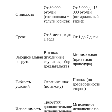
От 30 000
От 5 000 до 15
рублей
000 рублей
Стоимость
(госпошлина +
(нотариальный
услуги юриста)
тариф)
От 3 месяцев до
Сроки
От 1 до 7 дней
1 года
Высокая
Минимальная
Эмоциональная
(публичные
(приватная
нагрузка
слушания, сбор
процедура)
доказательств)
Полная (по
Гибкость
Ограниченная
договоренности
условий
(по закону)
сторон)
Требуется
Мгновенное
дополнительное
Исполнимость
исполнение по
исполнительное