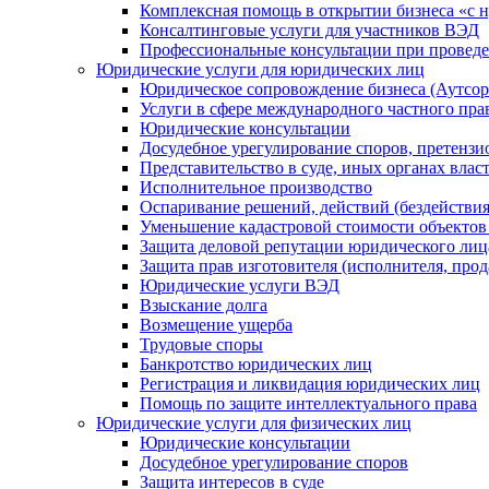
Комплексная помощь в открытии бизнеса «с н
Консалтинговые услуги для участников ВЭД
Профессиональные консультации при провед
Юридические услуги для юридических лиц
Юридическое сопровождение бизнеса (Аутсор
Услуги в сфере международного частного пра
Юридические консультации
Досудебное урегулирование споров, претенз
Представительство в суде, иных органах влас
Исполнительное производство
Оспаривание решений, действий (бездействия
Уменьшение кадастровой стоимости объекто
Защита деловой репутации юридического лиц
Защита прав изготовителя (исполнителя, прод
Юридические услуги ВЭД
Взыскание долга
Возмещение ущерба
Трудовые споры
Банкротство юридических лиц
Регистрация и ликвидация юридических лиц
Помощь по защите интеллектуального права
Юридические услуги для физических лиц
Юридические консультации
Досудебное урегулирование споров
Защита интересов в суде