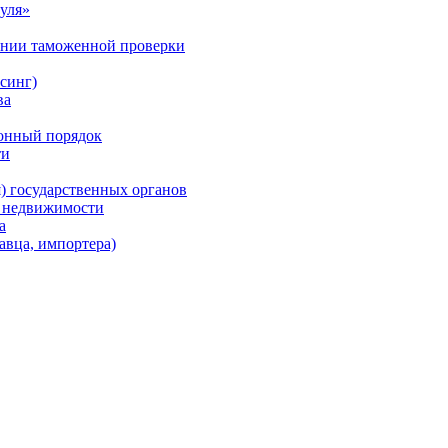
уля»
ении таможенной проверки
синг)
ва
ионный порядок
ти
) государственных органов
в недвижимости
а
авца, импортера)