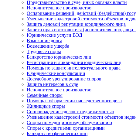
Представительство в суде, иных органах власти
Исполнительное производство
Оспаривание решений, действий (бездействия) гос
Уменьшение кадастровой стоимости объектов нед
Защита деловой репутации юридического лица
Защита прав изготовителя (исполнителя, продавца,
Юридические услуги ВЭД
Взыскание долга
Возмещение ущерба
Трудовые споры
Банкротство юридических лиц
Регистрация и ликвидация юридических лиц
Помощь по защите интеллектуального права
Юридические консультации
Досудебное урегулирование споров
Защита интересов в суде
Исполнительное производство
Семейные споры
Помощь в оформлении наследственного дела
Жилищные споры
Сопровождение сделок с недвижимостью
Уменьшение кадастровой стоимости объектов нед
Споры по медицинскому обслуживанию
Споры с кредитными организациями
Банкротство физических лиц