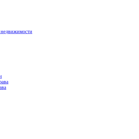
в недвижимости
и
рава
ава